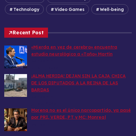
Technology
Video Games
Well-being
Recent Post
«Mierda en vez de cerebro» encuentra
estudio neurológico a «Toño» Martín
por admin
julio 11, 2026
​¡ALMA HERIDA! DEJAN SIN LA CAJA CHICA
DE LOS DIPUTADOS A LA REINA DE LAS
BARDAS
por admin
julio 5, 2026
Morena no es el único narcopartido, ya pasé
por PRI, VERDE, PT y MC: Monreal
por admin
junio 22, 2026