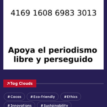
Tag Clouds
Cacas
Eco-friendly
Ethics
Innovations
Sustainability