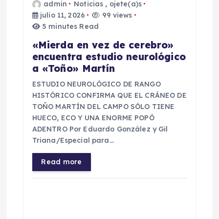
e
admin
Noticias
,
ojete(a)s
julio 11, 2026
99 views
5 minutes Read
n
«Mierda en vez de cerebro»
t
encuentra estudio neurológico
a «Toño» Martín
r
ESTUDIO NEUROLÓGICO DE RANGO
HISTÓRICO CONFIRMA QUE EL CRÁNEO DE
a
TOÑO MARTÍN DEL CAMPO SÓLO TIENE
HUECO, ECO Y UNA ENORME POPÓ
d
ADENTRO Por Eduardo González y Gil
Triana/Especial para…
a
Read more
s