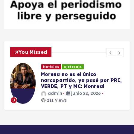
You Missed
Noticias
ojete(a)s
Morena no es el único
narcopartido, ya pasé por PRI,
S
VERDE, PT y MC: Monreal
admin
junio 22, 2026
211 views
3