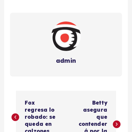
admin
N
Fox
Betty
a
regresa lo
asegura
robado: se
que
v
queda en
contender
calzones
á por la