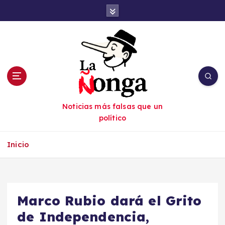
S
a
l
t
a
r
a
l
c
Noticias más falsas que un
o
político
n
t
e
Inicio
n
i
d
o
Marco Rubio dará el Grito
de Independencia,