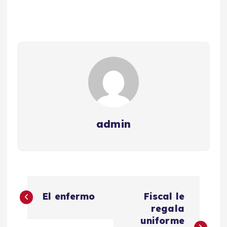
admin
N
El enfermo
Fiscal le
a
regala
uniforme