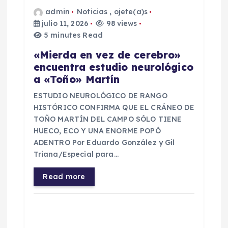
e
admin
Noticias
,
ojete(a)s
julio 11, 2026
98 views
e
5 minutes Read
n
«Mierda en vez de cerebro»
encuentra estudio neurológico
t
a «Toño» Martín
ESTUDIO NEUROLÓGICO DE RANGO
r
HISTÓRICO CONFIRMA QUE EL CRÁNEO DE
TOÑO MARTÍN DEL CAMPO SÓLO TIENE
a
HUECO, ECO Y UNA ENORME POPÓ
ADENTRO Por Eduardo González y Gil
d
Triana/Especial para…
a
Read more
s