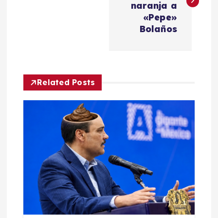
v
naranja a
«Pepe»
e
Bolaños
g
a
Related Posts
c
i
ó
n
d