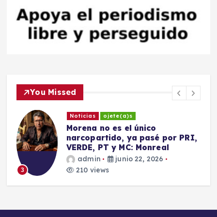
You Missed
Noticias
ojete(a)s
Morena no es el único
narcopartido, ya pasé por PRI,
S
VERDE, PT y MC: Monreal
admin
junio 22, 2026
210 views
3