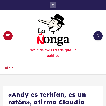
S
a
l
t
a
r
a
l
c
Noticias más falsas que un
o
político
n
t
e
Inicio
n
i
d
o
«Andy es terhian, es un
ratón», afirma Claudia