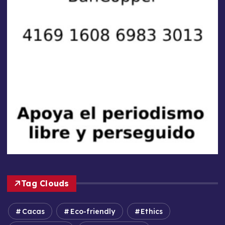
Tag Clouds
Cacas
Eco-friendly
Ethics