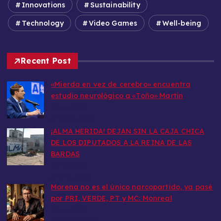
Innovations
Sustainability
Technology
Video Games
Well-being
Recent Post
«Mierda en vez de cerebro» encuentra
estudio neurológico a «Toño» Martín
por admin
julio 11, 2026
​¡ALMA HERIDA! DEJAN SIN LA CAJA CHICA
DE LOS DIPUTADOS A LA REINA DE LAS
BARDAS
por admin
julio 5, 2026
Morena no es el único narcopartido, ya pasé
por PRI, VERDE, PT y MC: Monreal
por admin
junio 22, 2026